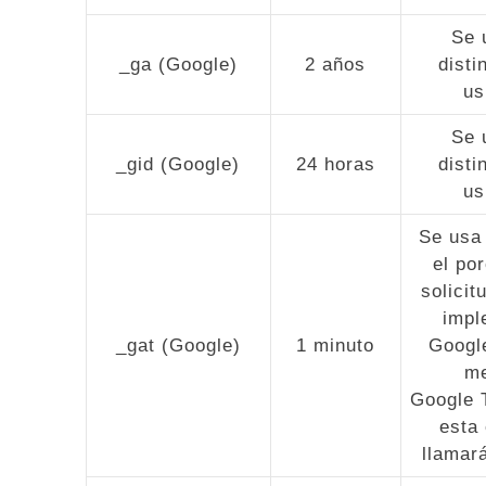
Se 
_ga (Google)
2 años
disti
us
Se 
_gid (Google)
24 horas
disti
us
Se usa 
el po
solicit
impl
_gat (Google)
1 minuto
Googl
me
Google 
esta
llamar