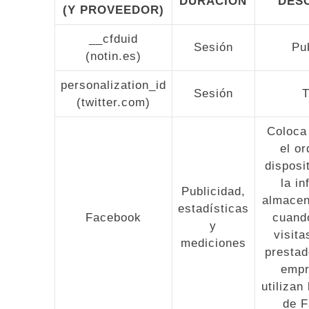
DURACIÓN
DES
(Y PROVEEDOR)
__cfduid
Sesión
Pu
(notin.es)
personalization_id
Sesión
T
(twitter.com)
Coloca
el o
disposi
la i
Publicidad,
almacen
estadísticas
Facebook
cuando
y
visita
mediciones
prestad
empr
utilizan
de F