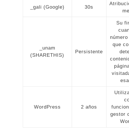
Atribuc
_gali (Google)
30s
me
Su fi
cuan
número 
que co
_unam
Persistente
det
(SHARETHIS)
conteni
págin
visitad
esa
Utiliz
c
WordPress
2 años
funcio
gestor 
Wor